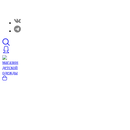
Закрытые распродажи в нашем Telergam канале.
Подписывайтесь https://t.me/rainbowcottonclothes