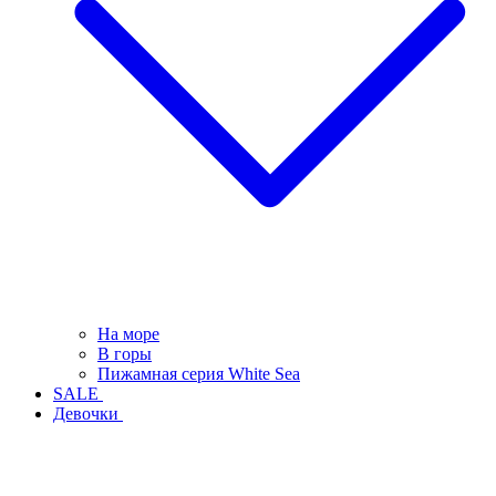
На море
В горы
Пижамная серия White Sea
SALE
Девочки