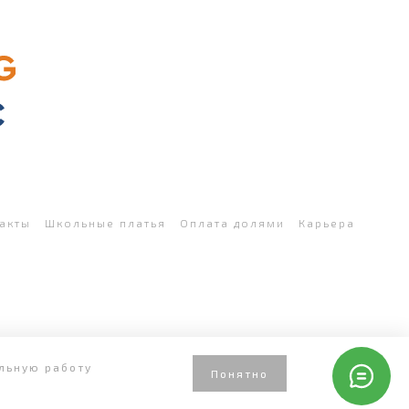
акты
Школьные платья
Оплата долями
Карьера
ильную работу
Понятно