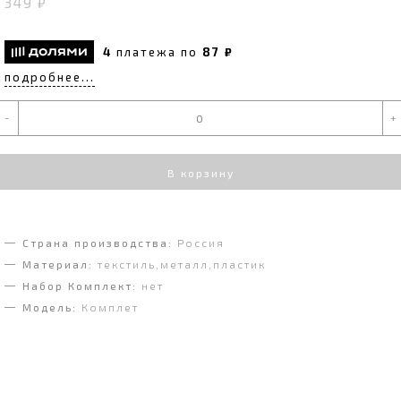
349 ₽
4
платежа по
87 ₽
подробнее...
-
+
В корзину
Страна производства:
Россия
Материал:
текстиль,металл,пластик
Набор Комплект:
нет
Модель:
Комплет