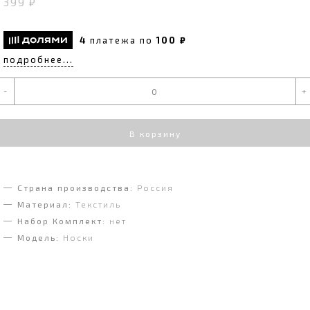
399 ₽
4
платежа по
100 ₽
подробнее...
-
+
В корзину
Страна производства:
Россия
Материал:
Текстиль
Набор Комплект:
нет
Модель:
Носки