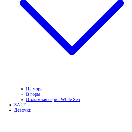
На море
В горы
Пижамная серия White Sea
SALE
Девочки