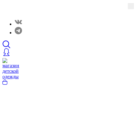
Закрытые распродажи в нашем Telergam канале.
Подписывайтесь https://t.me/rainbowcottonclothes