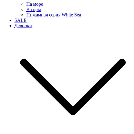
На море
В горы
Пижамная серия White Sea
SALE
Девочки