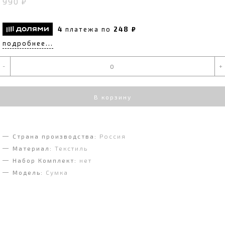
990 ₽
4
платежа по
248 ₽
подробнее...
-
+
В корзину
Страна производства:
Россия
Материал:
Текстиль
Набор Комплект:
нет
Модель:
Сумка