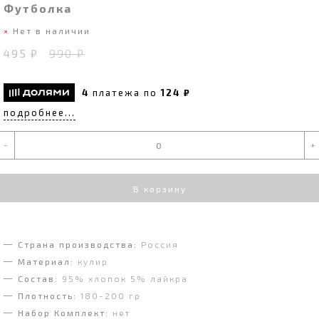
Футболка
Нет в наличии
495 ₽
990 ₽
4
платежа по
124 ₽
подробнее...
-
+
В корзину
Страна производства:
Россия
Материал:
кулир
Состав:
95% хлопок 5% лайкра
Плотность:
180-200 гр
Набор Комплект:
нет