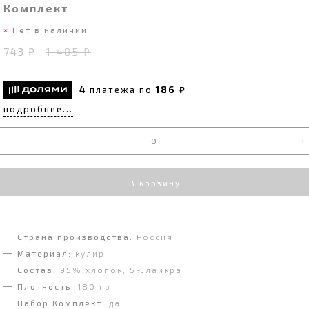
Комплект
Нет в наличии
743 ₽
1 485 ₽
4
платежа по
186 ₽
подробнее...
-
+
В корзину
Страна производства:
Россия
Материал:
кулир
Состав:
95% хлопок, 5%лайкра
Плотность:
180 гр
Набор Комплект:
да