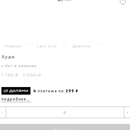
Главная
Last Size
Девочки
Худи
Нет в наличии
1 194 ₽
1 990 ₽
4
платежа по
299 ₽
подробнее...
-
+
В корзину