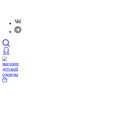
Закрытые распродажи в нашем Telergam канале.
Подписывайтесь https://t.me/rainbowcottonclothes