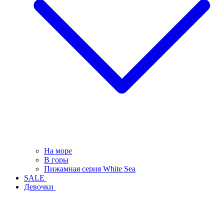
На море
В горы
Пижамная серия White Sea
SALE
Девочки