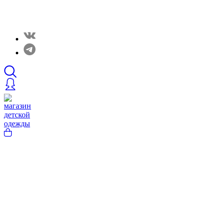
Закрытые распродажи в нашем Telergam канале.
Подписывайтесь https://t.me/rainbowcottonclothes