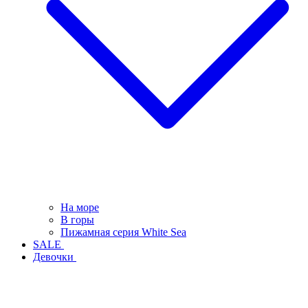
На море
В горы
Пижамная серия White Sea
SALE
Девочки