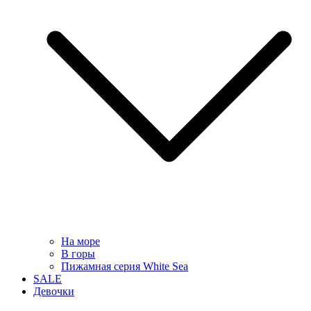
На море
В горы
Пижамная серия White Sea
SALE
Девочки