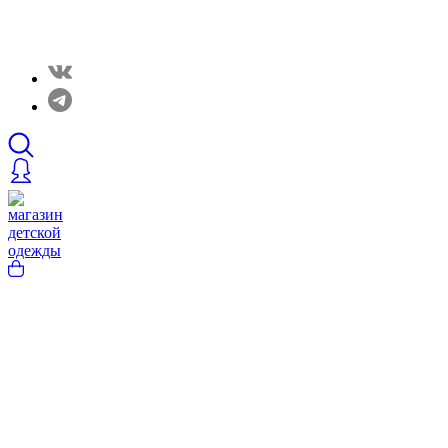
Закрытые распродажи в нашем Telergam канале.
Подписывайтесь https://t.me/rainbowcottonclothes