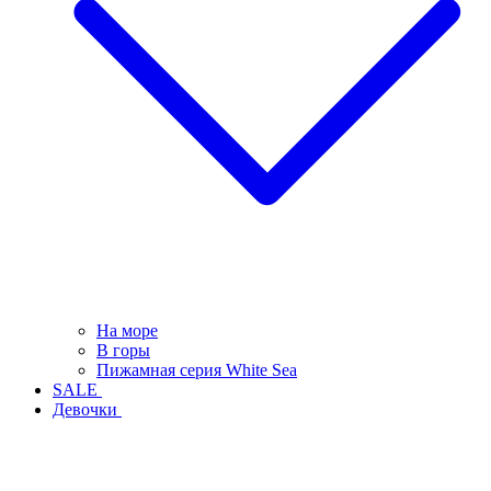
На море
В горы
Пижамная серия White Sea
SALE
Девочки