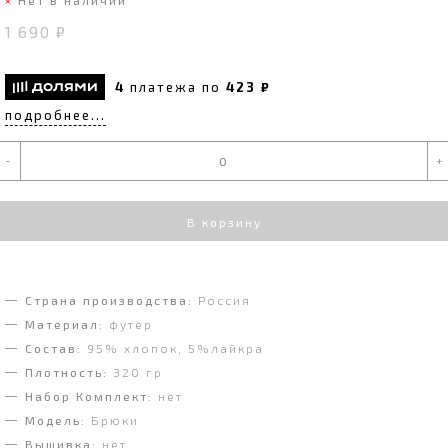
1 690 ₽
4
платежа по
423 ₽
подробнее...
-
+
В корзину
Страна производства:
Россия
Материал:
футер
Состав:
95% хлопок, 5%лайкра
Плотность:
320 гр
Набор Комплект:
нет
Модель:
Брюки
Вышивка:
нет