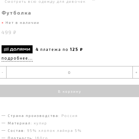
Смотреть всю одежду для девочек
Футболка
Нет в наличии
499 ₽
4
платежа по
125 ₽
подробнее...
-
+
В корзину
Страна производства:
Россия
Материал:
кулир
Состав:
95% хлопок лайкра 5%
Плотность:
160гр