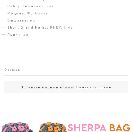
Набор Комплект:
нет
Модель:
Футболка
Вышивка:
нет
Short Brand Name:
RNBW kids
Принт:
да
Отзывы
Оставьте первый отзыв!
Написать отзыв