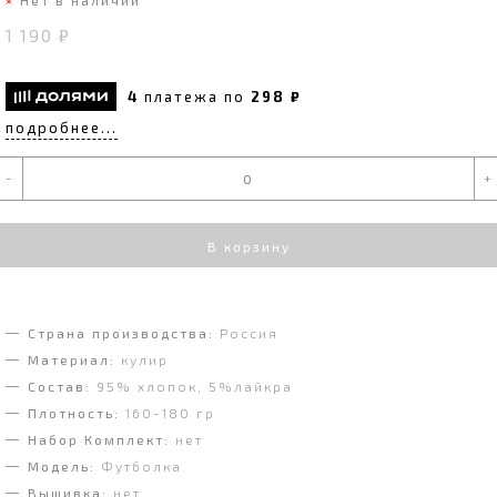
1 190 ₽
4
платежа по
298 ₽
подробнее...
-
+
В корзину
Страна производства:
Россия
Материал:
кулир
Состав:
95% хлопок, 5%лайкра
Плотность:
160-180 гр
Набор Комплект:
нет
Модель:
Футболка
Вышивка:
нет