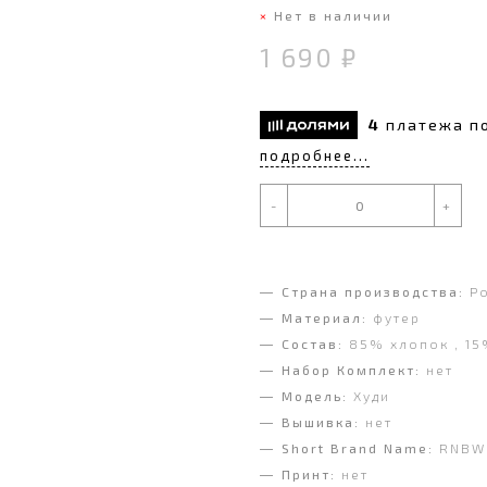
Нет в наличии
1 690 ₽
4
платежа п
подробнее...
-
+
Страна производства:
Р
Материал:
футер
Состав:
85% хлопок , 15
Набор Комплект:
нет
Модель:
Худи
Вышивка:
нет
Short Brand Name:
RNBW 
Принт:
нет