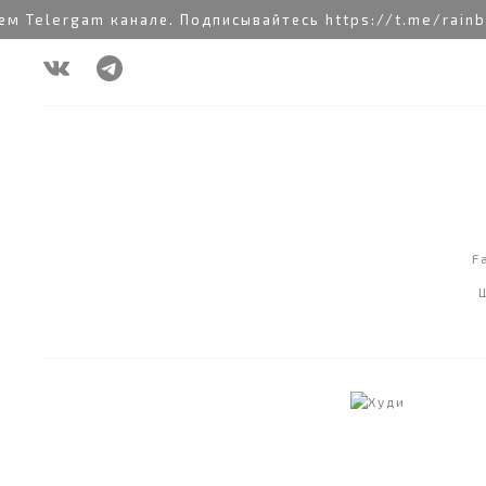
Telergam канале. Подписывайтесь https://t.me/rainbo
F