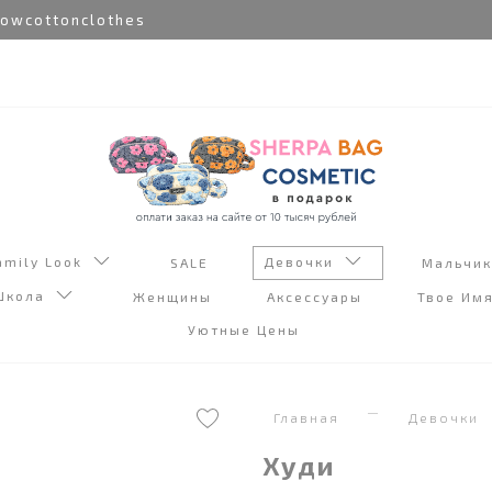
wcottonclothes
amily Look
Девочки
SALE
Мальчи
Школа
Женщины
Аксессуары
Твое Им
Уютные Цены
Главная
Девочки
Худи