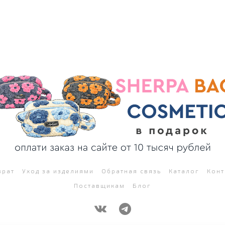
врат
Уход за изделиями
Обратная связь
Каталог
Конт
Поставщикам
Блог