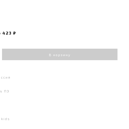
о
423 ₽
В корзину
оссия
% ПЭ
kids