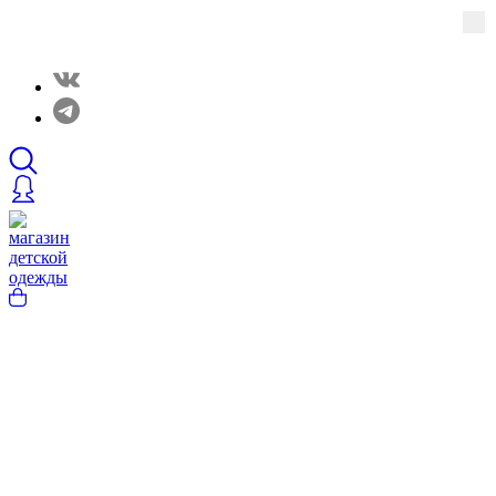
Закрытые распродажи в нашем Telergam канале.
Подписывайтесь https://t.me/rainbowcottonclothes