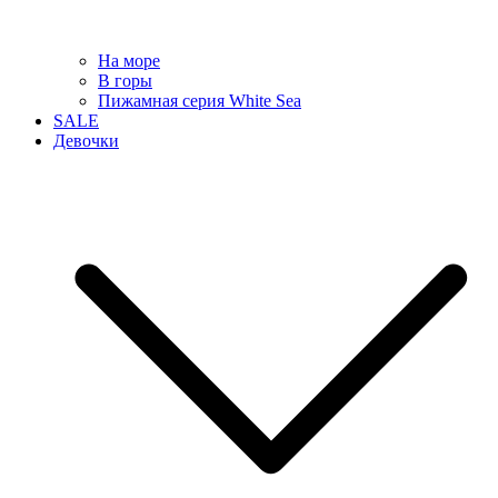
На море
В горы
Пижамная серия White Sea
SALE
Девочки