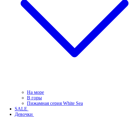
На море
В горы
Пижамная серия White Sea
SALE
Девочки