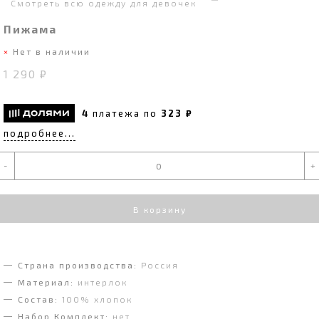
Смотреть всю одежду для девочек
Пижама
Нет в наличии
1 290 ₽
4
платежа по
323 ₽
подробнее...
-
+
В корзину
Страна производства:
Россия
Материал:
интерлок
Состав:
100% хлопок
Набор Комплект:
нет