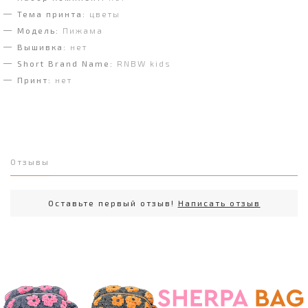
Тема принта:
цветы
Модель:
Пижама
Вышивка:
нет
Short Brand Name:
RNBW kids
Принт:
нет
Отзывы
Оставьте первый отзыв!
Написать отзыв