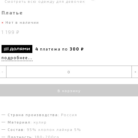
Смотреть всю одежду для девочек
Платье
Нет в наличии
1 199 ₽
4
платежа по
300 ₽
подробнее...
-
+
В корзину
Страна производства:
Россия
Материал:
кулир
Состав:
95% хлопок лайкра 5%
Плотность:
180-200гр