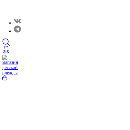
Закрытые распродажи в нашем Telergam канале.
Подписывайтесь https://t.me/rainbowcottonclothes