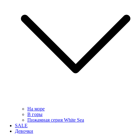
На море
В горы
Пижамная серия White Sea
SALE
Девочки