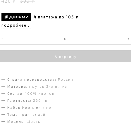
420 ₽
599 ₽
4
платежа по
105 ₽
подробнее...
-
+
В корзину
Страна производства:
Россия
Материал:
футер 2-х нитка
Состав:
100% хлопок
Плотность:
260 гр
Набор Комплект:
нет
Тема принта:
дай
Модель:
Шорты