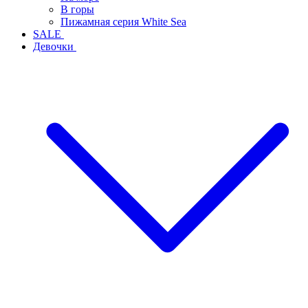
В горы
Пижамная серия White Sea
SALE
Девочки