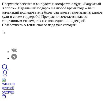
Погрузите ребенка в мир уюта и комфорта с худи «Радужный
Хлопок». Идеальный подарок на любое время года – ваш
маленький исследователь будет рад иметь такое замечательное
худи в своем гардеробе! Прекрасно сочетается как со
спортивным стилем, так и с повседневной одеждой.
Позаботьтесь о тепле своего чада уже сегодня!
">
Закрытые распродажи в нашем Telergam канале.
Подписывайтесь https://t.me/rainbowcottonclothes