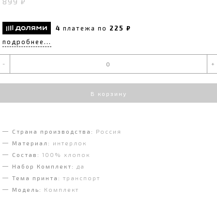
899 ₽
4
платежа по
225 ₽
подробнее...
-
+
В корзину
Страна производства:
Россия
Материал:
интерлок
Состав:
100% хлопок
Набор Комплект:
да
Тема принта:
транспорт
Модель:
Комплект