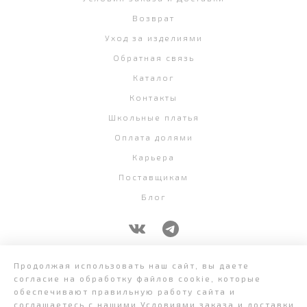
Возврат
Уход за изделиями
Обратная связь
Каталог
Контакты
Школьные платья
Оплата долями
Карьера
Поставщикам
Блог
+7 (343) 382-58-07
Продолжая использовать наш сайт, вы даете
согласие на обработку файлов cookie, которые
обеспечивают правильную работу сайта и
соглашаетесь с нашими
Условиями заказа и доставки