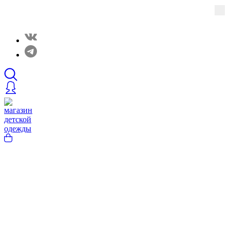
Закрытые распродажи в нашем Telergam канале.
Подписывайтесь https://t.me/rainbowcottonclothes