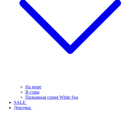
На море
В горы
Пижамная серия White Sea
SALE
Девочки