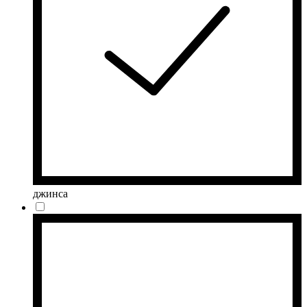
джинса