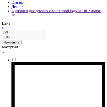
Главная
Девочки
Футболки для девочек с вышивкой Радужный Хлопок
™
Цена
x
Применить
Материал
x