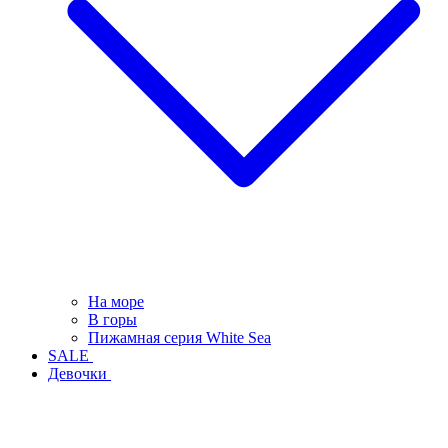
На море
В горы
Пижамная серия White Sea
SALE
Девочки