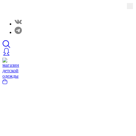
Закрытые распродажи в нашем Telergam канале.
Подписывайтесь https://t.me/rainbowcottonclothes