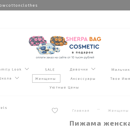
cottonclothes
amily Look
Девочки
SALE
Мальчи
Школа
Женщины
Аксессуары
Твое Им
Уютные Цены
Главная
Женщины
Пижама женска