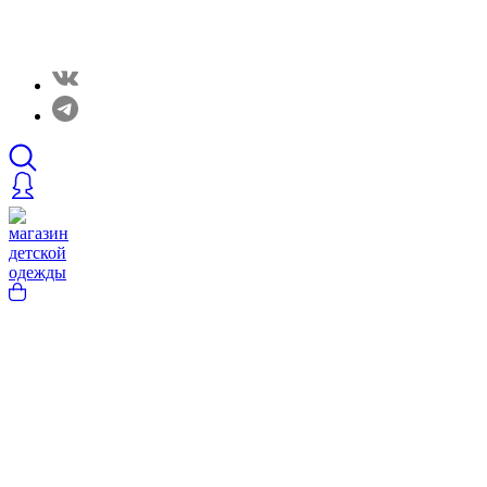
Закрытые распродажи в нашем Telergam канале.
Подписывайтесь https://t.me/rainbowcottonclothes