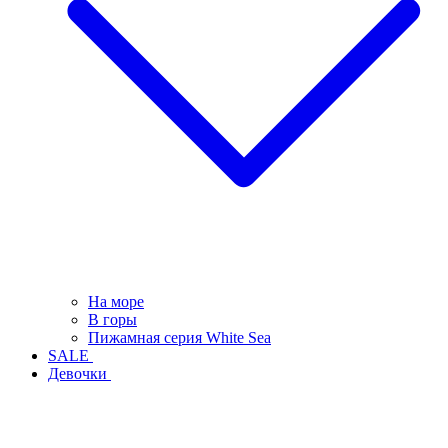
На море
В горы
Пижамная серия White Sea
SALE
Девочки