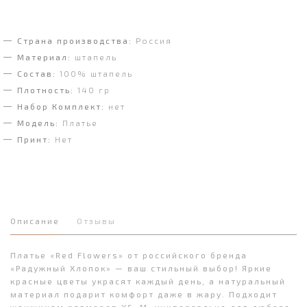
Страна производства:
Россия
Материал:
штапель
Состав:
100% штапель
Плотность:
140 гр
Набор Комплект:
нет
Модель:
Платье
Принт:
Нет
Описание
Отзывы
Платье «Red Flowers» от российского бренда
«Радужный Хлопок» — ваш стильный выбор! Яркие
красные цветы украсят каждый день, а натуральный
материал подарит комфорт даже в жару. Подходит
женщинам размеров XS–M, универсально для любого