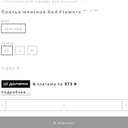
Смотреть всю одежду для женщин
Платье женское Red Flowers
арт. f0788
Цвет
красный
Размер
XS
S
M
3 890 ₽
4
платежа по
973 ₽
подробнее...
-
+
В корзину