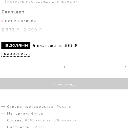
Смотреть всю одежду для женщин
Свитшот
Нет в наличии
2 372 ₽
2 790 ₽
4
платежа по
593 ₽
подробнее...
-
+
В корзину
Страна производства:
Россия
Материал:
футер
Состав:
95% хлопок, 5% лайкра
Плотность:
320гр