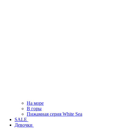
На море
В горы
Пижамная серия White Sea
SALE
Девочки