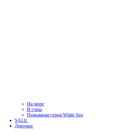
На море
В горы
Пижамная серия White Sea
SALE
Девочки