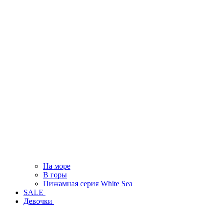
На море
В горы
Пижамная серия White Sea
SALE
Девочки