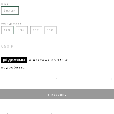
Цвет
белый
Рост детский
128
134
152
158
690 ₽
4
платежа по
173 ₽
подробнее...
-
+
В корзину