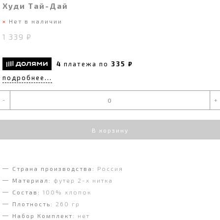
Худи Тай-Дай
Нет в наличии
1 339 ₽
4
платежа по
335 ₽
подробнее...
-
+
В корзину
Страна производства:
Россия
Материал:
футер 2-х нитка
Состав:
100% хлопок
Плотность:
260 гр
Набор Комплект:
нет