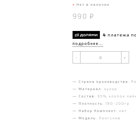
Нет в наличии
990 ₽
4
платежа п
подробнее...
-
+
Страна производства:
Р
Материал:
кулир
Состав:
95% хлопок лай
Плотность:
180-200гр
Набор Комплект:
нет
Модель:
Лонгслив