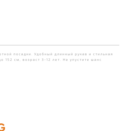
ртной посадки. Удобный длинный рукав и стильная
 152 см, возраст 3-12 лет. Не упустите шанс