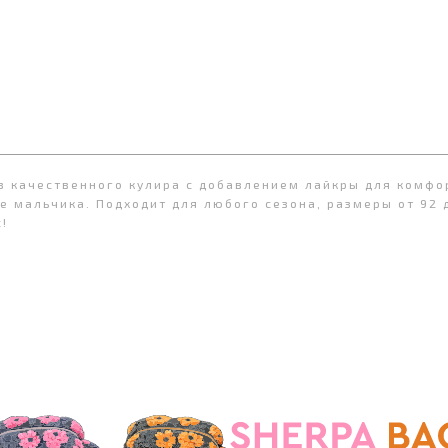
з качественного кулира с добавлением лайкры для комфо
 мальчика. Подходит для любого сезона, размеры от 92 до
!