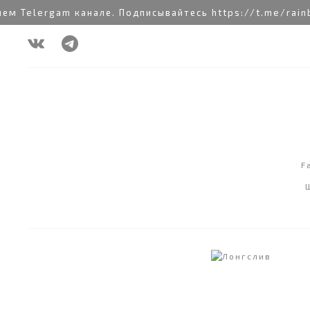
 Telergam канале. Подписывайтесь https://t.me/rainb
F