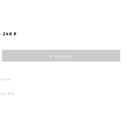
о
248 ₽
В корзину
оссия
кра 5%