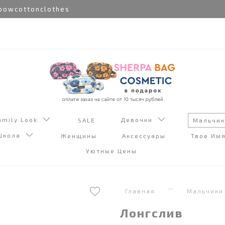
owcottonclothes
amily Look
Девочки
SALE
Мальчи
Школа
Женщины
Аксессуары
Твое Им
Уютные Цены
Главная
Мальчики
Лонгслив