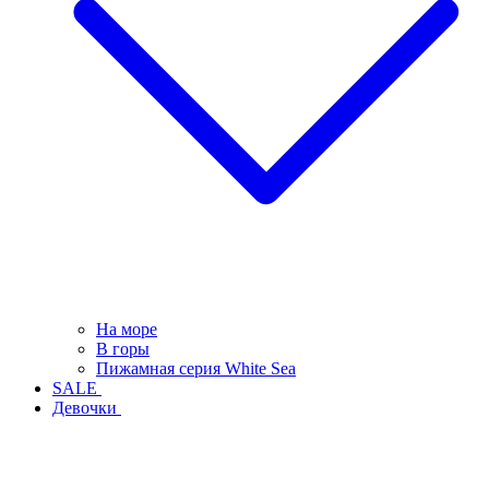
На море
В горы
Пижамная серия White Sea
SALE
Девочки