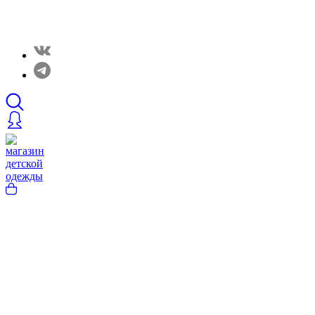
Закрытые распродажи в нашем Telergam канале.
Подписывайтесь https://t.me/rainbowcottonclothes