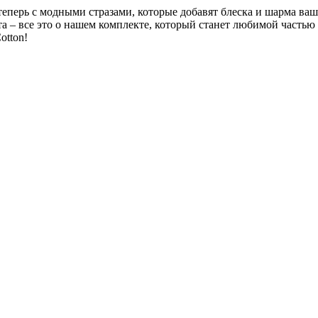
еперь с модными стразами, которые добавят блеска и шарма ва
а – все это о нашем комплекте, который станет любимой частью
otton!
ttps://t.me/rainbowcottonclothes