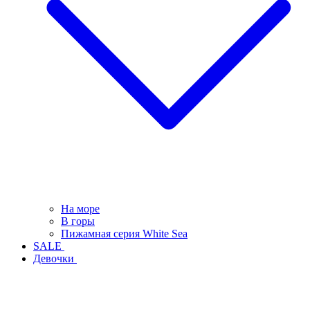
На море
В горы
Пижамная серия White Sea
SALE
Девочки