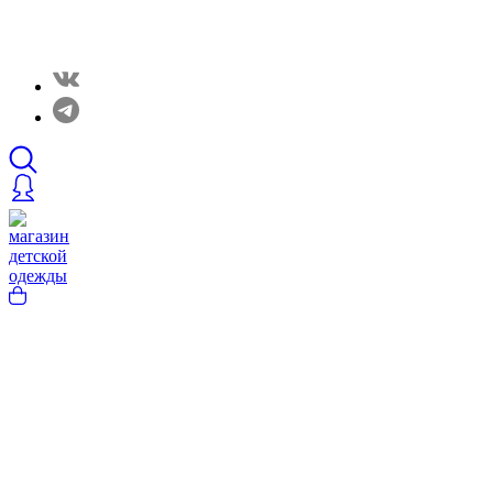
Закрытые распродажи в нашем Telergam канале.
Подписывайтесь https://t.me/rainbowcottonclothes