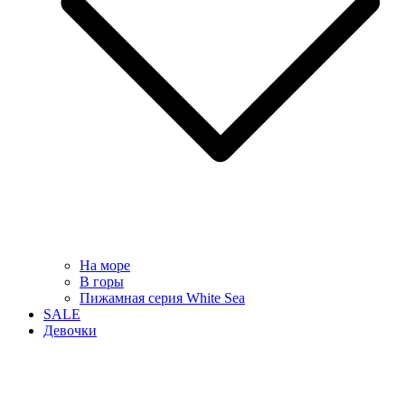
На море
В горы
Пижамная серия White Sea
SALE
Девочки