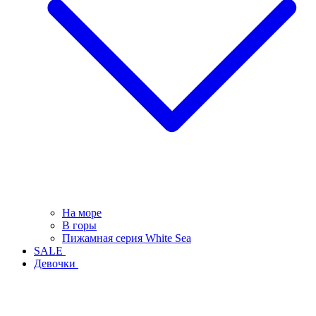
На море
В горы
Пижамная серия White Sea
SALE
Девочки