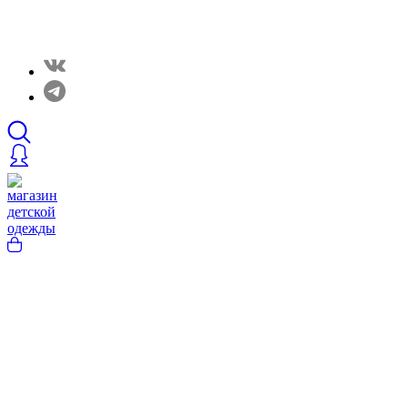
Закрытые распродажи в нашем Telergam канале.
Подписывайтесь https://t.me/rainbowcottonclothes