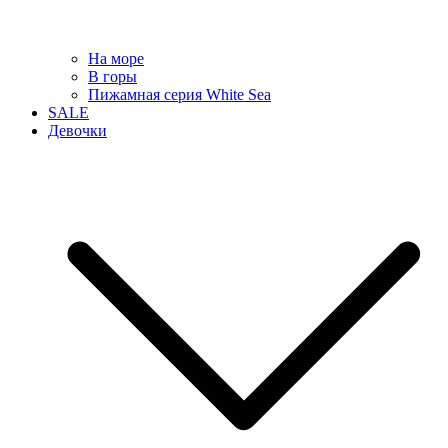
На море
В горы
Пижамная серия White Sea
SALE
Девочки