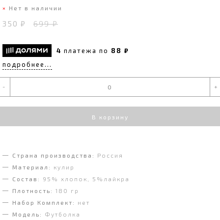
Нет в наличии
350 ₽
699 ₽
4
платежа по
88 ₽
подробнее...
-
+
В корзину
Страна производства:
Россия
Материал:
кулир
Состав:
95% хлопок, 5%лайкра
Плотность:
180 гр
Набор Комплект:
нет
Модель:
Футболка