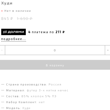
Худи
Нет в наличии
845 ₽
1 690 ₽
4
платежа по
211 ₽
подробнее...
-
+
В корзину
Страна производства:
Россия
Материал:
футер 3-х нитка начес
Состав:
85% хлопок 5% ПЭ
Набор Комплект:
нет
Модель:
Худи