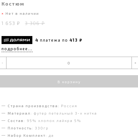
Костюм
Нет в наличии
1 653 ₽
3 306 ₽
4
платежа по
413 ₽
подробнее...
-
+
В корзину
Страна производства:
Россия
Материал:
футер петельный 3-х нитка
Состав:
95% хлопок лайкра 5%
Плотность:
330гр
Набор Комплект:
да