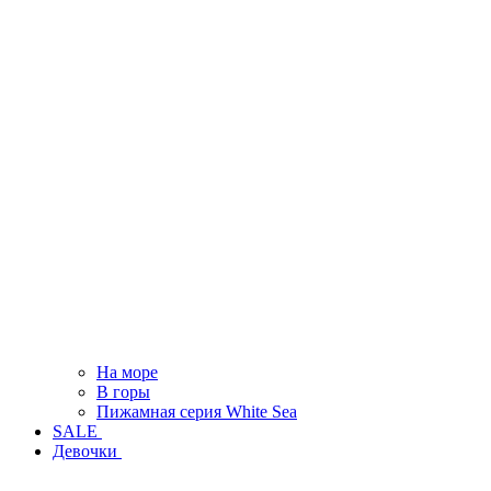
На море
В горы
Пижамная серия White Sea
SALE
Девочки