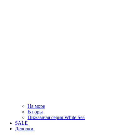
На море
В горы
Пижамная серия White Sea
SALE
Девочки