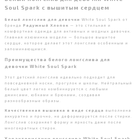
Soul Spark с вышитым сердцем
Белый лонгслив для девочки
White Soul Spark от
бренда
Радужный Хлопок
— это стильная и
комфортная одежда для активных и модных девочек.
Главная изюминка модели — большое вышитое
сердце, которое делает этот лонгслив особенным и
запоминающимся.
Преимущества белого лонгслива для
девочки White Soul Spark
Этот детский лонгслив идеально подходит для
повседневной носки, прогулок и школы. Нейтральный
белый цвет легко комбинируется с любыми
джинсами, юбками и брюками, создавая
разнообразные образы.
Качественная вышивка в виде сердца
выполнена
аккуратно и прочно, не деформируется после стирки.
Лонгслив сохраняет форму и яркость даже после
многократных стирок.
Характеристики лонгслива White Soul Spark