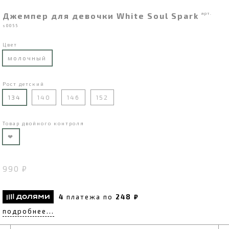
Джемпер для девочки White Soul Spark
арт.
s0055
Цвет
молочный
Рост детский
134
140
146
152
Товар двойного контроля
❤
990 ₽
4
платежа по
248 ₽
подробнее...