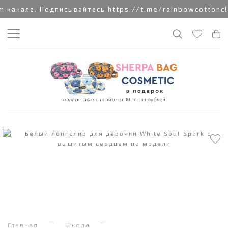
анале. Подписывайтесь https://t.me/rainbowcottonclo
Главная
Школа