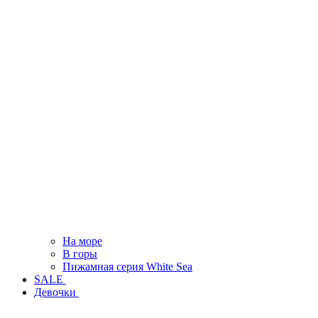
На море
В горы
Пижамная серия White Sea
SALE
Девочки