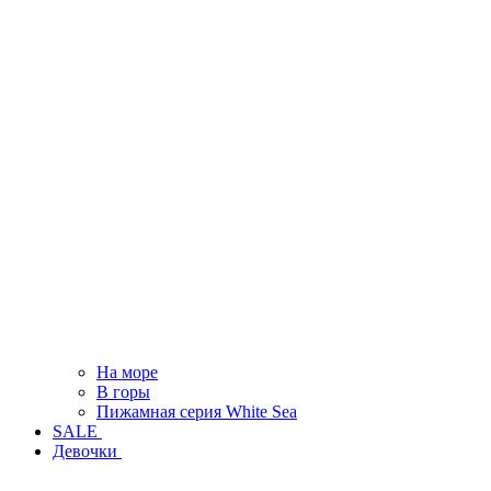
На море
В горы
Пижамная серия White Sea
SALE
Девочки