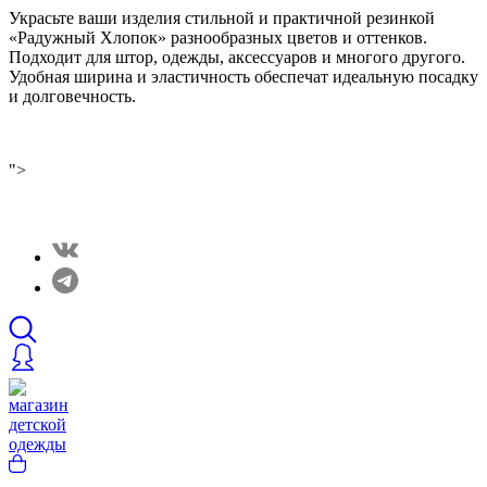
Украсьте ваши изделия стильной и практичной резинкой
«Радужный Хлопок» разнообразных цветов и оттенков.
Подходит для штор, одежды, аксессуаров и многого другого.
Удобная ширина и эластичность обеспечат идеальную посадку
и долговечность.
">
Закрытые распродажи в нашем Telergam канале.
Подписывайтесь https://t.me/rainbowcottonclothes