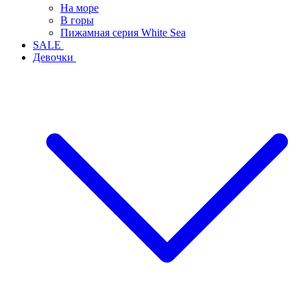
На море
В горы
Пижамная серия White Sea
SALE
Девочки