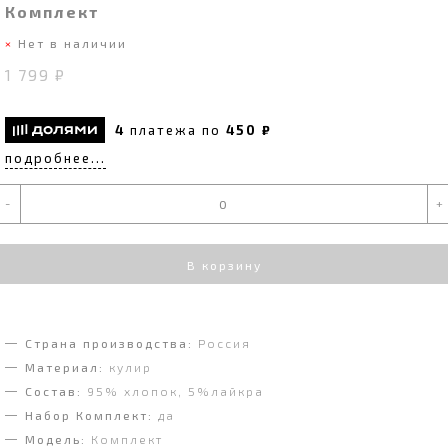
Комплект
Нет в наличии
1 799 ₽
4
платежа по
450 ₽
подробнее...
-
+
В корзину
Страна производства:
Россия
Материал:
кулир
Состав:
95% хлопок, 5%лайкра
Набор Комплект:
да
Модель:
Комплект