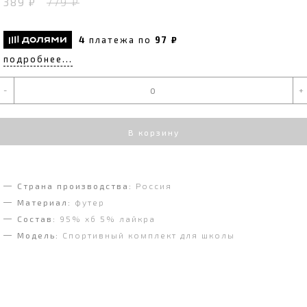
389 ₽
779 ₽
4
платежа по
97 ₽
подробнее...
-
+
В корзину
Страна производства:
Россия
Материал:
футер
Состав:
95% хб 5% лайкра
Модель:
Спортивный комплект для школы